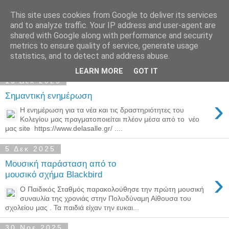
This site uses cookies from Google to deliver its services
Παιδικός Σταθμός-
and to analyze traffic. Your IP address and user-agent are
shared with Google along with performance and security
Νηπιαγωγείο "ΔΕΛΑΣΑΛ"
metrics to ensure quality of service, generate usage
statistics, and to detect and address abuse.
LEARN MORE
GOT IT
10 Δεκ 2025
Σημαντική ενημέρωση
›
Η ενημέρωση για τα νέα και τις δραστηριότητες του
Κολεγίου μας πραγματοποιείται πλέον μέσα από το νέο
μας site https://www.delasalle.gr/ ....
5 Δεκ 2025
Μουσική παράσταση από το
›
μουσικό σχήμα Blackbird
Ο Παιδικός Σταθμός παρακολούθησε την πρώτη μουσική
συναυλία της χρονιάς στην Πολυδύναμη Αίθουσα του
σχολείου μας . Τα παιδιά είχαν την ευκαι...
30 Νοε 2025