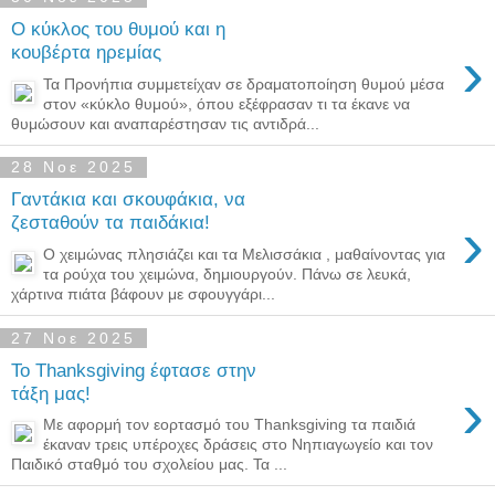
Ο κύκλος του θυμού και η
›
κουβέρτα ηρεμίας
Τα Προνήπια συμμετείχαν σε δραματοποίηση θυμού μέσα
στον «κύκλο θυμού», όπου εξέφρασαν τι τα έκανε να
θυμώσουν και αναπαρέστησαν τις αντιδρά...
28 Νοε 2025
Γαντάκια και σκουφάκια, να
›
ζεσταθούν τα παιδάκια!
Ο χειμώνας πλησιάζει και τα Μελισσάκια , μαθαίνοντας για
τα ρούχα του χειμώνα, δημιουργούν. Πάνω σε λευκά,
χάρτινα πιάτα βάφουν με σφουγγάρι...
27 Νοε 2025
Το Thanksgiving έφτασε στην
›
τάξη μας!
Με αφορμή τον εορτασμό του Thanksgiving τα παιδιά
έκαναν τρεις υπέροχες δράσεις στο Νηπιαγωγείο και τον
Παιδικό σταθμό του σχολείου μας. Τα ...