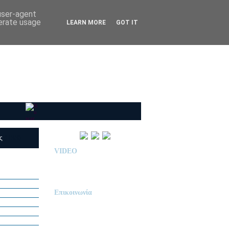
 user-agent
nerate usage
LEARN MORE
GOT IT
ις
(RSS)
VIDEO
Παρουσίαση Κολεγίου
"ΔΕΛΑΣΑΛ"
Επικοινωνία
ΙΔΙΩΤΙΚΟ ΝΗΠΙΑΓΩΓΕΙΟ
« Δ Ε Λ Α Σ Α Λ »
ΠΕΥΚΑ (ΡΕΤΖΙΚΙ)