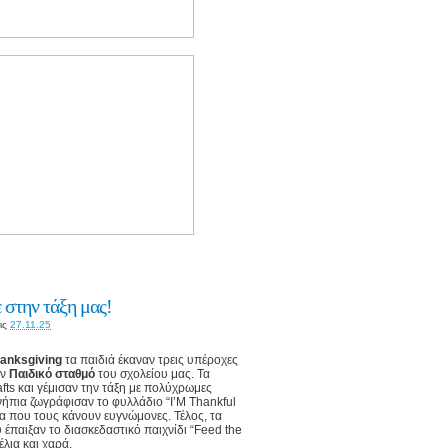
 στην τάξη μας!
ις
27.11.25
anksgiving
τα παιδιά έκαναν τρεις υπέροχες
ον
Παιδικό σταθμό
του σχολείου μας. Τα
fts και γέμισαν την τάξη με πολύχρωμες
ήπια ζωγράφισαν το φυλλάδιο “I’M Thankful
να που τους κάνουν ευγνώμονες. Τέλος, τα
έπαιξαν το διασκεδαστικό παιχνίδι “Feed the
έλια και χαρά.