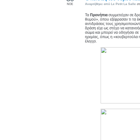
Αναρτήθηκε από
Le Petit La Salle
στ
ΝΟΕ
Τα
Προνήπια
συμμετείχαν σε δ
θυμού», όπου εξέφρασαν τι τα έ
αντιδράσεις τους χρησιμοποιώντ
δράση είχε ως στόχο να κατανοή
σώμα και μπορεί να οδηγήσει σε
ηρεμίας, όπως η «κουβερτούλα 
έλεγχο.