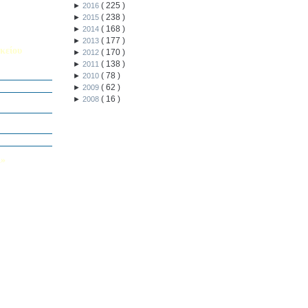
(
225
)
►
2016
(
238
)
►
2015
(
168
)
►
2014
(
177
)
►
2013
κείου
(
170
)
►
2012
(
138
)
►
2011
σείο…
(
78
)
►
2010
(
62
)
►
2009
Καινοτομίας -
(
16
)
►
2008
ο Πολυτεχνείο
ς και των
τοριογραφώ!»
λικού Τμήματος
Λ»
 στο Κολέγιο
υμπληρώσετε
τον παρακάτω