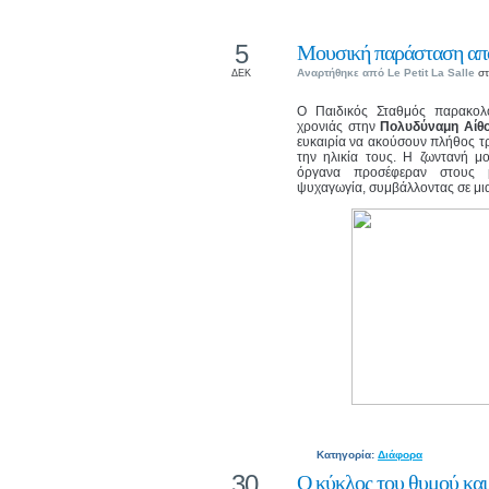
5
Μουσική παράσταση από
Αναρτήθηκε από
Le Petit La Salle
στ
ΔΕΚ
Ο Παιδικός Σταθμός παρακολ
χρονιάς στην
Πολυδύναμη Αίθο
ευκαιρία να ακούσουν πλήθος τ
την ηλικία τους. Η ζωντανή μ
όργανα προσέφεραν στους μ
ψυχαγωγία, συμβάλλοντας σε μια 
Κατηγορία:
Διάφορα
30
Ο κύκλος του θυμού και