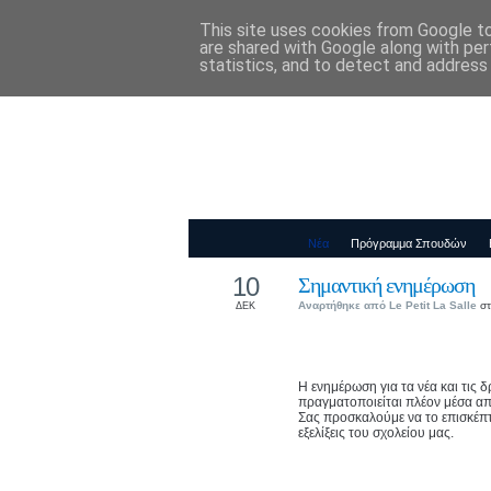
This site uses cookies from Google to 
Παιδικός Σταθ
are shared with Google along with per
statistics, and to detect and address
Νέα
Πρόγραμμα Σπουδών
10
Σημαντική ενημέρωση
Αναρτήθηκε από
Le Petit La Salle
στ
ΔΕΚ
Η ενημέρωση για τα νέα και τις 
πραγματοποιείται πλέον μέσα α
Σας προσκαλούμε να το επισκέπτε
εξελίξεις του σχολείου μας.