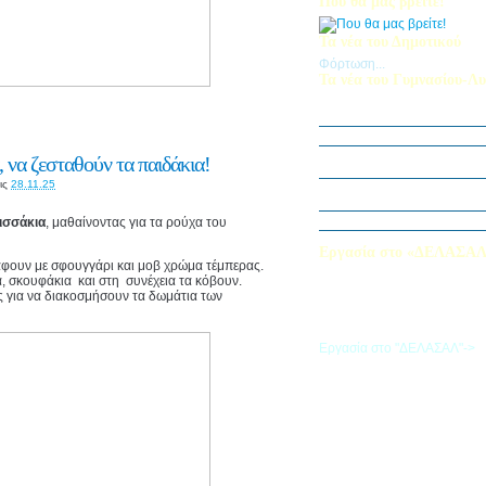
Που θα μας βρείτε!
Τα νέα του Δημοτικού
Φόρτωση...
Τα νέα του Γυμνασίου-Λυ
Παίζοντας θέατρο στο Μου
«Φύλακες της Φύσης»
Εξερευνούμε τον Κόσμο της 
 να ζεσταθούν τα παιδάκια!
Εκπαιδευτική Επίσκεψη στ
ις
28.11.25
«Στα μονοπάτια της Ιστορία
λέξεων… ετυμοπλαθομυθισ
Χαιρετισμός Υπεύθυνης Αγγ
ισσάκια
, μαθαίνοντας για τα ρούχα του
Εργασία στο «ΔΕΛΑΣΑ
άφουν με σφουγγάρι και μοβ χρώμα τέμπερας.
Εάν επιθυμείτε να εργαστείτε
α, σκουφάκια και στη συνέχεια τα κόβουν.
«ΔΕΛΑΣΑΛ», μπορείτε να σ
ες για να διακοσμήσουν τα δωμάτια των
την αίτηση που θα βρείτε σ
σύνδεσμο
Εργασία στο "ΔΕΛΑΣΑΛ"->