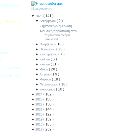
ιά 2025-2026 -
Ημερολόγιο
(
141
)
▼
2025
(
2
)
▼
Δεκεμβρίου
χ. Μονάδας
Σημαντική ενημέρωση
Μουσική παράσταση από
το μουσικό σχήμα
Blackbird
(
16
)
►
Νοεμβρίου
(
25
)
►
Οκτωβρίου
εγίου
(
7
)
►
Σεπτεμβρίου
(
5
)
►
Ιουλίου
ου
(
11
)
►
Ιουνίου
Νηπιαγωγείου
(
20
)
►
Μαΐου
(
9
)
►
Απριλίου
κπαιδευτικός
(
18
)
ού
►
Μαρτίου
(
18
)
►
Φεβρουαρίου
(
10
)
►
Ιανουαρίου
(
182
)
►
2024
(
188
)
►
2023
(
150
)
►
2022
5
(
144
)
►
2021
(
122
)
►
2020
ιακοπών -
(
159
)
►
2019
(
183
)
►
2018
(
239
)
►
2017