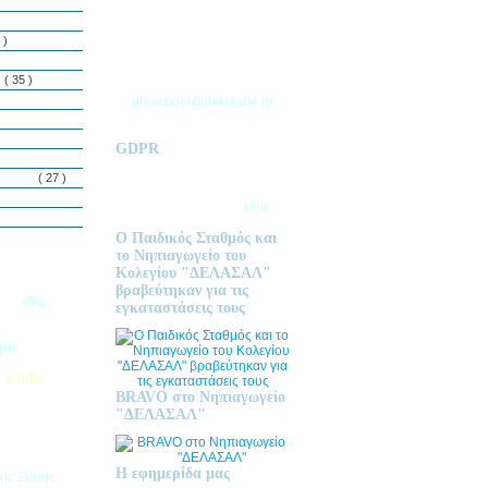
ΘΕΣΣΑΛΟΝΙΚΗΣ
Τ.Θ. 06 – 57010
 )
ΑΣΒΕΣΤΟΧΩΡΙ
ΤΗΛ: 2310 633 333
ς
( 35 )
preschool@delasalle.gr
GDPR
Πολιτική επεξεργασίας
δεμόνων
( 27 )
προσωπικών δεδομένων | Για
περισσότερα πατήστε
εδώ
Ο Παιδικός Σταθμός και
το Νηπιαγωγείο του
Κολεγίου "ΔΕΛΑΣΑΛ"
ις Εγγραφές
βραβεύτηκαν για τις
2026
εδώ.
εγκαταστάσεις τους
ητή
 Clubs
BRAVO στο Νηπιαγωγείο
προσφέρει
"ΔΕΛΑΣΑΛ"
στηριοτήτων,
θεί στα
εριβαλλοντικά
Η εφημερίδα μας
της Ζώνης