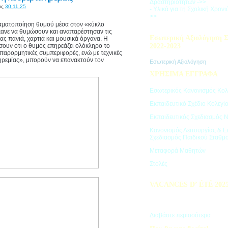
Δραστηριοτήτων ->>
ις
30.11.25
- Υλικά για τη Σχολική Χρον
>>
ραματοποίηση θυμού μέσα στον «κύκλο
κανε να θυμώσουν και αναπαρέστησαν τις
Εσωτερική Αξιολόγηση Σ
ας πανιά, χαρτιά και μουσικά όργανα. Η
σουν ότι ο θυμός επηρεάζει ολόκληρο το
2022-2023
 παρορμητικές συμπεριφορές, ενώ με τεχνικές
ηρεμίας», μπορούν να επανακτούν τον
Εσωτερική Αξιολόγηση
ΧΡΗΣΙΜΑ ΕΓΓΡΑΦΑ
Εσωτερικός Κανονισμός Κολ
Εκπαιδευτικό Σχέδιο Κολεγί
Εκπαιδευτικός Σχεδιασμός 
Κανονισμός Λειτουργίας & Ε
Σχεδιασμός Παιδικού Σταθμ
Μεταφορά Μαθητών
Στολές
VACANCES D’ ÉTÉ 202
Πρόγραμμα Καλοκαιρινών Δ
"Vacances d' été"
Διαβάστε περισσότερα