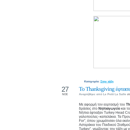
Κατηγορία:
Στην τάξη
27
Το Thanksgiving έφτασε
Αναρτήθηκε από
Le Petit La Salle
στ
ΝΟΕ
Με αφορμή τον εορτασμό του
Th
δράσεις στο
Νηπιαγωγείο
και τ
Νήπια έφτιαξαν Turkey Head Cra
γαλοπούλες–καπελάκια. Τα Προν
For”, όπου χρωμάτισαν όλα εκεί
Αστεράκια του Παιδικού Σταθμού 
Turkey”, γεμίζοντας την τάξη με γ