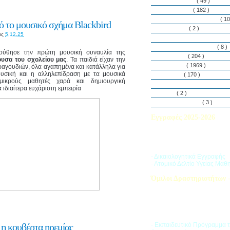
Εθελοντισμός
( 49 )
Εκδηλώσεις
( 182 )
Εργαστήρια Δεξιοτήτων
( 10
 το μουσικό σχήμα Blackbird
Εφημερίδα
( 2 )
ις
5.12.25
Λασαλιανές Ημέρες Ειρήνη
Πρόγραμμα Σπουδών
( 8 )
ούθησε την πρώτη μουσική συναυλία της
Στην αυλή
( 204 )
υσα του σχολείου μας
. Τα παιδιά είχαν την
Στην τάξη
( 1969 )
ραγουδιών, όλα αγαπημένα και κατάλληλα για
ουσική και η αλληλεπίδραση με τα μουσικά
Στο Club
( 170 )
ικρούς μαθητές χαρά και δημιουργική
Σύλλογος Γονέων και Κη
ιδιαίτερα ευχάριστη εμπειρία
Υλικά
( 2 )
Vacances d’ été
( 3 )
Εγγραφές 2025-2026
Διαβάστε περισσότερα για τ
του Σχολικού Έτους 2025-
- Δικαιολογητικά Εγγραφής
- Ατομικό Δελτίο Υγείας Μαθ
Όμιλοι Δραστηριοτήτων -
Η «Ζώνη Δραστηριοτήτων» 
στους μαθητές ποικιλία δρα
προσπαθώντας να ανταποκρι
αθλητικά, καλλιτεχνικά και π
τους ενδιαφέροντα.
 η κουβέρτα ηρεμίας
- Εκπαιδευτικό Πρόγραμμα 