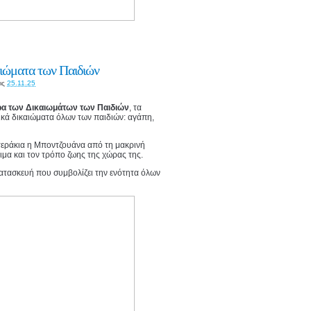
αιώματα των Παιδιών
ις
25.11.25
α των Δικαιωμάτων των Παιδιών
, τα
ικά δικαιώματα όλων των παιδιών: αγάπη,
στεράκια η Μποντζουάνα από τη μακρινή
θιμα και τον τρόπο ζωης της χώρας της.
κατασκευή που συμβολίζει την ενότητα όλων