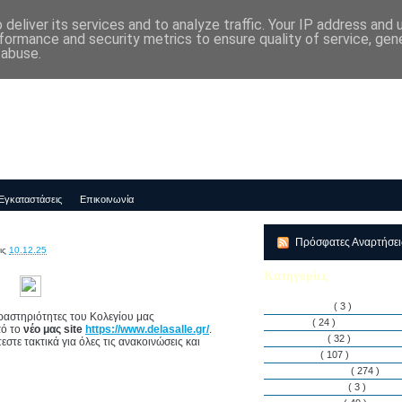
deliver its services and to analyze traffic. Your IP address and
μός-Νηπιαγωγείο "ΔΕΛΑΣΑΛ"
formance and security metrics to ensure quality of service, ge
 abuse.
Εγκαταστάσεις
Επικοινωνία
Πρόσφατες Αναρτήσε
ις
10.12.25
Κατηγορίες
Αθλητισμός
( 3 )
δραστηριότητες του Κολεγίου μας
Άρθρα
( 24 )
πό το
νέο μας site
https://www.delasalle.gr/
.
Διακρίσεις
( 32 )
στε τακτικά για όλες τις ανακοινώσεις και
Διάφορα
( 107 )
Δραστηριότητες
( 274 )
Εγκαταστάσεις
( 3 )