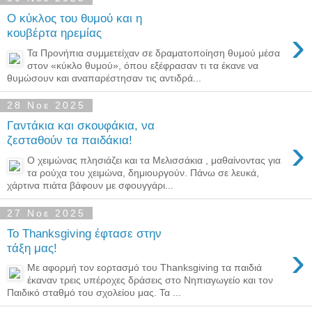
Ο κύκλος του θυμού και η
›
κουβέρτα ηρεμίας
Τα Προνήπια συμμετείχαν σε δραματοποίηση θυμού μέσα
στον «κύκλο θυμού», όπου εξέφρασαν τι τα έκανε να
θυμώσουν και αναπαρέστησαν τις αντιδρά...
28 Νοε 2025
Γαντάκια και σκουφάκια, να
›
ζεσταθούν τα παιδάκια!
Ο χειμώνας πλησιάζει και τα Μελισσάκια , μαθαίνοντας για
τα ρούχα του χειμώνα, δημιουργούν. Πάνω σε λευκά,
χάρτινα πιάτα βάφουν με σφουγγάρι...
27 Νοε 2025
Το Thanksgiving έφτασε στην
›
τάξη μας!
Με αφορμή τον εορτασμό του Thanksgiving τα παιδιά
έκαναν τρεις υπέροχες δράσεις στο Νηπιαγωγείο και τον
Παιδικό σταθμό του σχολείου μας. Τα ...