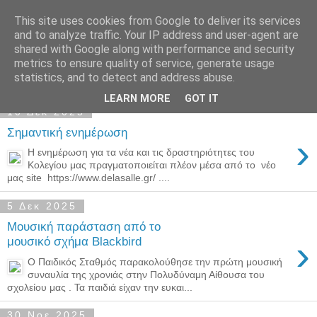
This site uses cookies from Google to deliver its services
Παιδικός Σταθμός-
and to analyze traffic. Your IP address and user-agent are
shared with Google along with performance and security
Νηπιαγωγείο "ΔΕΛΑΣΑΛ"
metrics to ensure quality of service, generate usage
statistics, and to detect and address abuse.
LEARN MORE
GOT IT
10 Δεκ 2025
Σημαντική ενημέρωση
›
Η ενημέρωση για τα νέα και τις δραστηριότητες του
Κολεγίου μας πραγματοποιείται πλέον μέσα από το νέο
μας site https://www.delasalle.gr/ ....
5 Δεκ 2025
Μουσική παράσταση από το
›
μουσικό σχήμα Blackbird
Ο Παιδικός Σταθμός παρακολούθησε την πρώτη μουσική
συναυλία της χρονιάς στην Πολυδύναμη Αίθουσα του
σχολείου μας . Τα παιδιά είχαν την ευκαι...
30 Νοε 2025