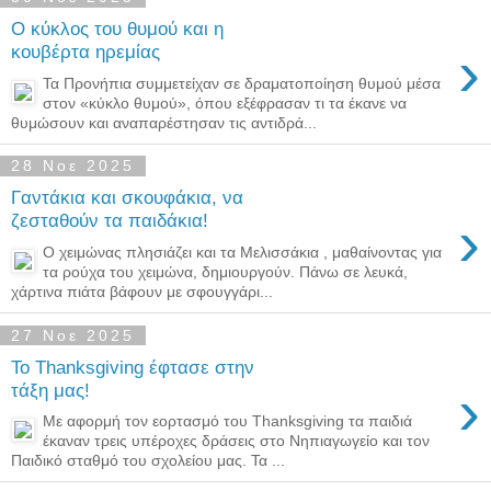
Ο κύκλος του θυμού και η
›
κουβέρτα ηρεμίας
Τα Προνήπια συμμετείχαν σε δραματοποίηση θυμού μέσα
στον «κύκλο θυμού», όπου εξέφρασαν τι τα έκανε να
θυμώσουν και αναπαρέστησαν τις αντιδρά...
28 Νοε 2025
Γαντάκια και σκουφάκια, να
›
ζεσταθούν τα παιδάκια!
Ο χειμώνας πλησιάζει και τα Μελισσάκια , μαθαίνοντας για
τα ρούχα του χειμώνα, δημιουργούν. Πάνω σε λευκά,
χάρτινα πιάτα βάφουν με σφουγγάρι...
27 Νοε 2025
Το Thanksgiving έφτασε στην
›
τάξη μας!
Με αφορμή τον εορτασμό του Thanksgiving τα παιδιά
έκαναν τρεις υπέροχες δράσεις στο Νηπιαγωγείο και τον
Παιδικό σταθμό του σχολείου μας. Τα ...