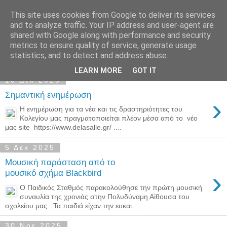
This site uses cookies from Google to deliver its services
Παιδικός Σταθμός-
and to analyze traffic. Your IP address and user-agent are
shared with Google along with performance and security
Νηπιαγωγείο "ΔΕΛΑΣΑΛ"
metrics to ensure quality of service, generate usage
statistics, and to detect and address abuse.
LEARN MORE
GOT IT
10 Δεκ 2025
Σημαντική ενημέρωση
›
Η ενημέρωση για τα νέα και τις δραστηριότητες του
Κολεγίου μας πραγματοποιείται πλέον μέσα από το νέο
μας site https://www.delasalle.gr/ ....
5 Δεκ 2025
Μουσική παράσταση από το
›
μουσικό σχήμα Blackbird
Ο Παιδικός Σταθμός παρακολούθησε την πρώτη μουσική
συναυλία της χρονιάς στην Πολυδύναμη Αίθουσα του
σχολείου μας . Τα παιδιά είχαν την ευκαι...
30 Νοε 2025