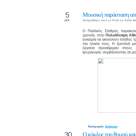
5
Μουσική παράσταση από
Αναρτήθηκε από
Le Petit La Salle
στ
ΔΕΚ
Ο Παιδικός Σταθμός παρακολ
χρονιάς στην
Πολυδύναμη Αίθο
ευκαιρία να ακούσουν πλήθος τ
την ηλικία τους. Η ζωντανή μ
όργανα προσέφεραν στους μ
ψυχαγωγία, συμβάλλοντας σε μια 
Κατηγορία:
Διάφορα
30
Ο κύκλος του θυμού και