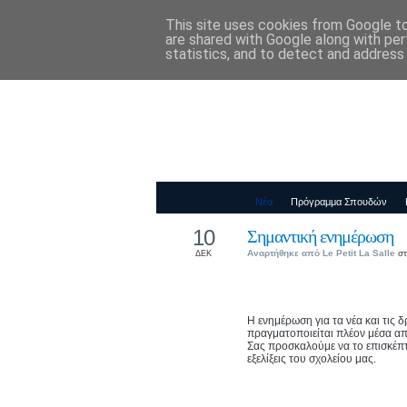
This site uses cookies from Google to 
Παιδικός Σταθ
are shared with Google along with per
statistics, and to detect and address
Νέα
Πρόγραμμα Σπουδών
10
Σημαντική ενημέρωση
Αναρτήθηκε από
Le Petit La Salle
στ
ΔΕΚ
Η ενημέρωση για τα νέα και τις 
πραγματοποιείται πλέον μέσα α
Σας προσκαλούμε να το επισκέπτε
εξελίξεις του σχολείου μας.