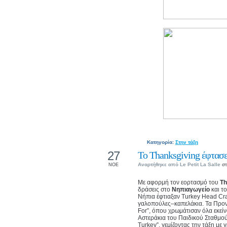
Κατηγορία:
Στην τάξη
27
Το Thanksgiving έφτασε
Αναρτήθηκε από
Le Petit La Salle
στ
ΝΟΕ
Με αφορμή τον εορτασμό του
Th
δράσεις στο
Νηπιαγωγείο
και τ
Νήπια έφτιαξαν Turkey Head Cra
γαλοπούλες–καπελάκια. Τα Προν
For”, όπου χρωμάτισαν όλα εκεί
Αστεράκια του Παιδικού Σταθμού 
Turkey”, γεμίζοντας την τάξη με γ