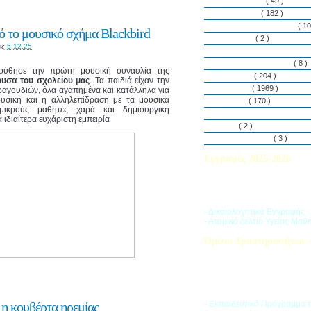
Εθελοντισμός
( 49 )
Εκδηλώσεις
( 182 )
Εργαστήρια Δεξιοτήτων
( 10
 το μουσικό σχήμα Blackbird
Εφημερίδα
( 2 )
ις
5.12.25
Λασαλιανές Ημέρες Ειρήνη
Πρόγραμμα Σπουδών
( 8 )
ούθησε την πρώτη μουσική συναυλία της
Στην αυλή
( 204 )
υσα του σχολείου μας
. Τα παιδιά είχαν την
Στην τάξη
( 1969 )
ραγουδιών, όλα αγαπημένα και κατάλληλα για
ουσική και η αλληλεπίδραση με τα μουσικά
Στο Club
( 170 )
ικρούς μαθητές χαρά και δημιουργική
Σύλλογος Γονέων και Κη
ιδιαίτερα ευχάριστη εμπειρία
Υλικά
( 2 )
Vacances d’ été
( 3 )
Εγγραφές 2025-2026
Διαβάστε περισσότερα για τ
του Σχολικού Έτους 2025-
- Δικαιολογητικά Εγγραφής
- Ατομικό Δελτίο Υγείας Μαθ
Όμιλοι Δραστηριοτήτων -
Η «Ζώνη Δραστηριοτήτων» 
στους μαθητές ποικιλία δρα
προσπαθώντας να ανταποκρι
αθλητικά, καλλιτεχνικά και π
τους ενδιαφέροντα.
 η κουβέρτα ηρεμίας
- Εκπαιδευτικό Πρόγραμμα 