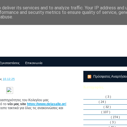
deliver its services and to analyze traffic. Your IP address and
μός-Νηπιαγωγείο "ΔΕΛΑΣΑΛ"
formance and security metrics to ensure quality of service, ge
 abuse.
Εγκαταστάσεις
Επικοινωνία
Πρόσφατες Αναρτήσε
ις
10.12.25
Κατηγορίες
Αθλητισμός
( 3 )
δραστηριότητες του Κολεγίου μας
Άρθρα
( 24 )
πό το
νέο μας site
https://www.delasalle.gr/
.
Διακρίσεις
( 32 )
στε τακτικά για όλες τις ανακοινώσεις και
Διάφορα
( 107 )
Δραστηριότητες
( 274 )
Εγκαταστάσεις
( 3 )