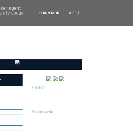
 user-agent
nerate usage
LEARN MORE
GOT IT
ις
(RSS)
VIDEO
Παρουσίαση Κολεγίου
"ΔΕΛΑΣΑΛ"
Επικοινωνία
ΙΔΙΩΤΙΚΟ ΝΗΠΙΑΓΩΓΕΙΟ
« Δ Ε Λ Α Σ Α Λ »
ΠΕΥΚΑ (ΡΕΤΖΙΚΙ)