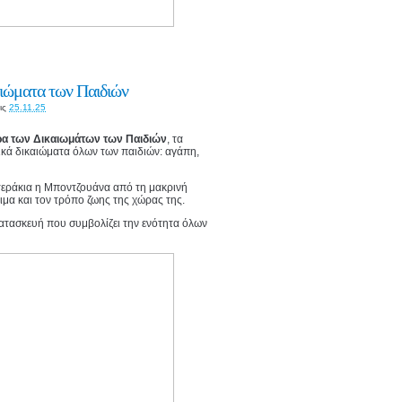
αιώματα των Παιδιών
ις
25.11.25
α των Δικαιωμάτων των Παιδιών
, τα
ικά δικαιώματα όλων των παιδιών: αγάπη,
στεράκια η Μποντζουάνα από τη μακρινή
θιμα και τον τρόπο ζωης της χώρας της.
κατασκευή που συμβολίζει την ενότητα όλων