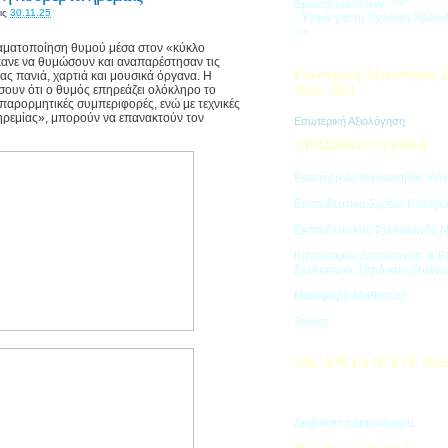
Δραστηριοτήτων ->>
ις
30.11.25
- Υλικά για τη Σχολική Χρον
>>
ραματοποίηση θυμού μέσα στον «κύκλο
κανε να θυμώσουν και αναπαρέστησαν τις
Εσωτερική Αξιολόγηση Σ
ας πανιά, χαρτιά και μουσικά όργανα. Η
σουν ότι ο θυμός επηρεάζει ολόκληρο το
2022-2023
 παρορμητικές συμπεριφορές, ενώ με τεχνικές
ηρεμίας», μπορούν να επανακτούν τον
Εσωτερική Αξιολόγηση
ΧΡΗΣΙΜΑ ΕΓΓΡΑΦΑ
Εσωτερικός Κανονισμός Κολ
Εκπαιδευτικό Σχέδιο Κολεγί
Εκπαιδευτικός Σχεδιασμός 
Κανονισμός Λειτουργίας & Ε
Σχεδιασμός Παιδικού Σταθμ
Μεταφορά Μαθητών
Στολές
VACANCES D’ ÉTÉ 202
Πρόγραμμα Καλοκαιρινών Δ
"Vacances d' été"
Διαβάστε περισσότερα