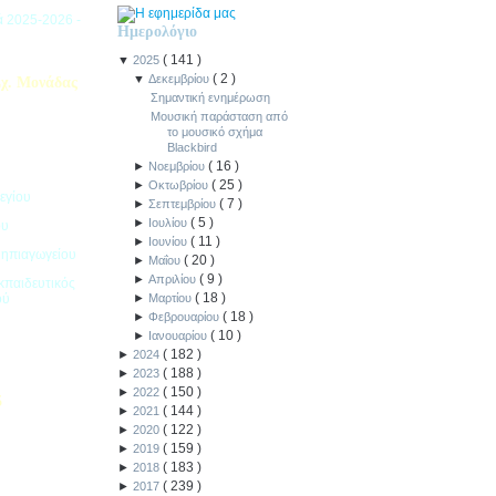
ιά 2025-2026 -
Ημερολόγιο
(
141
)
▼
2025
(
2
)
▼
Δεκεμβρίου
χ. Μονάδας
Σημαντική ενημέρωση
Μουσική παράσταση από
το μουσικό σχήμα
Blackbird
(
16
)
►
Νοεμβρίου
(
25
)
►
Οκτωβρίου
εγίου
(
7
)
►
Σεπτεμβρίου
(
5
)
►
Ιουλίου
ου
(
11
)
►
Ιουνίου
Νηπιαγωγείου
(
20
)
►
Μαΐου
(
9
)
►
Απριλίου
κπαιδευτικός
(
18
)
ού
►
Μαρτίου
(
18
)
►
Φεβρουαρίου
(
10
)
►
Ιανουαρίου
(
182
)
►
2024
(
188
)
►
2023
(
150
)
►
2022
5
(
144
)
►
2021
(
122
)
►
2020
ιακοπών -
(
159
)
►
2019
(
183
)
►
2018
(
239
)
►
2017