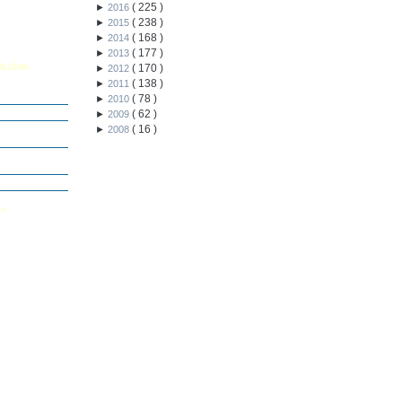
(
225
)
►
2016
(
238
)
►
2015
(
168
)
►
2014
(
177
)
►
2013
κείου
(
170
)
►
2012
(
138
)
►
2011
σείο…
(
78
)
►
2010
(
62
)
►
2009
Καινοτομίας -
(
16
)
►
2008
ο Πολυτεχνείο
ς και των
τοριογραφώ!»
λικού Τμήματος
Λ»
 στο Κολέγιο
υμπληρώσετε
τον παρακάτω