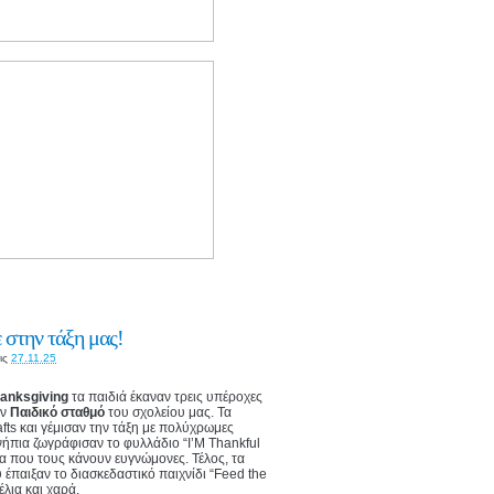
 στην τάξη μας!
ις
27.11.25
anksgiving
τα παιδιά έκαναν τρεις υπέροχες
ον
Παιδικό σταθμό
του σχολείου μας. Τα
fts και γέμισαν την τάξη με πολύχρωμες
ήπια ζωγράφισαν το φυλλάδιο “I’M Thankful
να που τους κάνουν ευγνώμονες. Τέλος, τα
έπαιξαν το διασκεδαστικό παιχνίδι “Feed the
έλια και χαρά.