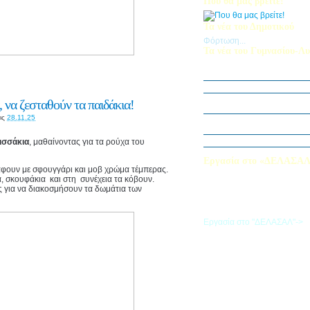
Που θα μας βρείτε!
Τα νέα του Δημοτικού
Φόρτωση...
Τα νέα του Γυμνασίου-Λυ
Παίζοντας θέατρο στο Μου
«Φύλακες της Φύσης»
Εξερευνούμε τον Κόσμο της 
 να ζεσταθούν τα παιδάκια!
Εκπαιδευτική Επίσκεψη στ
ις
28.11.25
«Στα μονοπάτια της Ιστορία
λέξεων… ετυμοπλαθομυθισ
Χαιρετισμός Υπεύθυνης Αγγ
ισσάκια
, μαθαίνοντας για τα ρούχα του
Εργασία στο «ΔΕΛΑΣΑ
άφουν με σφουγγάρι και μοβ χρώμα τέμπερας.
Εάν επιθυμείτε να εργαστείτε
α, σκουφάκια και στη συνέχεια τα κόβουν.
«ΔΕΛΑΣΑΛ», μπορείτε να σ
ες για να διακοσμήσουν τα δωμάτια των
την αίτηση που θα βρείτε σ
σύνδεσμο
Εργασία στο "ΔΕΛΑΣΑΛ"->