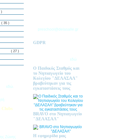
ΘΕΣΣΑΛΟΝΙΚΗΣ
Τ.Θ. 06 – 57010
 )
ΑΣΒΕΣΤΟΧΩΡΙ
ΤΗΛ: 2310 633 333
ς
( 35 )
preschool@delasalle.gr
GDPR
Πολιτική επεξεργασίας
δεμόνων
( 27 )
προσωπικών δεδομένων | Για
περισσότερα πατήστε
εδώ
Ο Παιδικός Σταθμός και
το Νηπιαγωγείο του
Κολεγίου "ΔΕΛΑΣΑΛ"
ις Εγγραφές
βραβεύτηκαν για τις
2026
εδώ.
εγκαταστάσεις τους
ητή
 Clubs
BRAVO στο Νηπιαγωγείο
προσφέρει
"ΔΕΛΑΣΑΛ"
στηριοτήτων,
θεί στα
εριβαλλοντικά
Η εφημερίδα μας
της Ζώνης