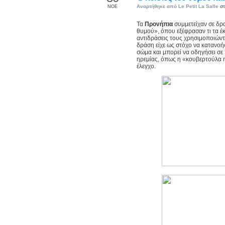
Αναρτήθηκε από
Le Petit La Salle
στ
ΝΟΕ
Τα
Προνήπια
συμμετείχαν σε δ
θυμού», όπου εξέφρασαν τι τα έ
αντιδράσεις τους χρησιμοποιώντ
δράση είχε ως στόχο να κατανοή
σώμα και μπορεί να οδηγήσει σε
ηρεμίας, όπως η «κουβερτούλα 
έλεγχο.