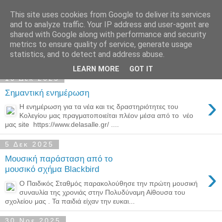
This site uses cookies from Google to deliver its services
Παιδικός Σταθμός-
and to analyze traffic. Your IP address and user-agent are
shared with Google along with performance and security
Νηπιαγωγείο "ΔΕΛΑΣΑΛ"
metrics to ensure quality of service, generate usage
statistics, and to detect and address abuse.
LEARN MORE
GOT IT
10 Δεκ 2025
Σημαντική ενημέρωση
›
Η ενημέρωση για τα νέα και τις δραστηριότητες του
Κολεγίου μας πραγματοποιείται πλέον μέσα από το νέο
μας site https://www.delasalle.gr/ ....
5 Δεκ 2025
Μουσική παράσταση από το
›
μουσικό σχήμα Blackbird
Ο Παιδικός Σταθμός παρακολούθησε την πρώτη μουσική
συναυλία της χρονιάς στην Πολυδύναμη Αίθουσα του
σχολείου μας . Τα παιδιά είχαν την ευκαι...
30 Νοε 2025