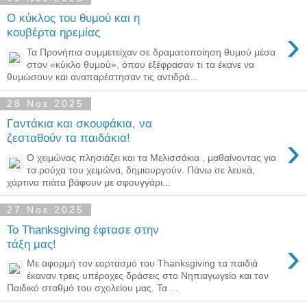
Ο κύκλος του θυμού και η
›
κουβέρτα ηρεμίας
Τα Προνήπια συμμετείχαν σε δραματοποίηση θυμού μέσα
στον «κύκλο θυμού», όπου εξέφρασαν τι τα έκανε να
θυμώσουν και αναπαρέστησαν τις αντιδρά...
28 Νοε 2025
Γαντάκια και σκουφάκια, να
›
ζεσταθούν τα παιδάκια!
Ο χειμώνας πλησιάζει και τα Μελισσάκια , μαθαίνοντας για
τα ρούχα του χειμώνα, δημιουργούν. Πάνω σε λευκά,
χάρτινα πιάτα βάφουν με σφουγγάρι...
27 Νοε 2025
Το Thanksgiving έφτασε στην
›
τάξη μας!
Με αφορμή τον εορτασμό του Thanksgiving τα παιδιά
έκαναν τρεις υπέροχες δράσεις στο Νηπιαγωγείο και τον
Παιδικό σταθμό του σχολείου μας. Τα ...