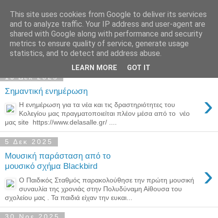
This site uses cookies from Google to deliver its services
Παιδικός Σταθμός-
and to analyze traffic. Your IP address and user-agent are
shared with Google along with performance and security
Νηπιαγωγείο "ΔΕΛΑΣΑΛ"
metrics to ensure quality of service, generate usage
statistics, and to detect and address abuse.
LEARN MORE
GOT IT
10 Δεκ 2025
Σημαντική ενημέρωση
›
Η ενημέρωση για τα νέα και τις δραστηριότητες του
Κολεγίου μας πραγματοποιείται πλέον μέσα από το νέο
μας site https://www.delasalle.gr/ ....
5 Δεκ 2025
Μουσική παράσταση από το
›
μουσικό σχήμα Blackbird
Ο Παιδικός Σταθμός παρακολούθησε την πρώτη μουσική
συναυλία της χρονιάς στην Πολυδύναμη Αίθουσα του
σχολείου μας . Τα παιδιά είχαν την ευκαι...
30 Νοε 2025