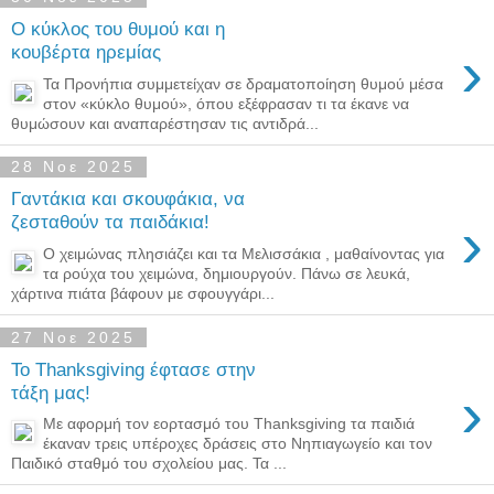
Ο κύκλος του θυμού και η
›
κουβέρτα ηρεμίας
Τα Προνήπια συμμετείχαν σε δραματοποίηση θυμού μέσα
στον «κύκλο θυμού», όπου εξέφρασαν τι τα έκανε να
θυμώσουν και αναπαρέστησαν τις αντιδρά...
28 Νοε 2025
Γαντάκια και σκουφάκια, να
›
ζεσταθούν τα παιδάκια!
Ο χειμώνας πλησιάζει και τα Μελισσάκια , μαθαίνοντας για
τα ρούχα του χειμώνα, δημιουργούν. Πάνω σε λευκά,
χάρτινα πιάτα βάφουν με σφουγγάρι...
27 Νοε 2025
Το Thanksgiving έφτασε στην
›
τάξη μας!
Με αφορμή τον εορτασμό του Thanksgiving τα παιδιά
έκαναν τρεις υπέροχες δράσεις στο Νηπιαγωγείο και τον
Παιδικό σταθμό του σχολείου μας. Τα ...