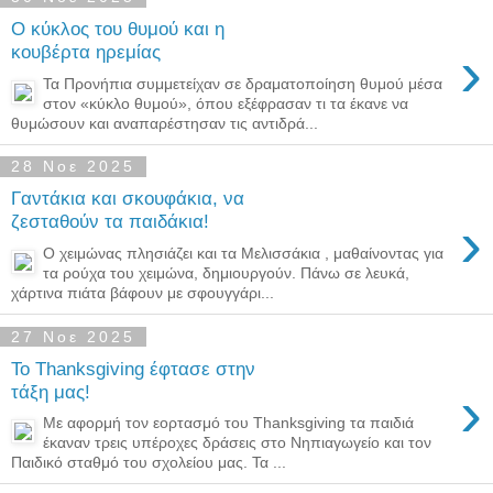
Ο κύκλος του θυμού και η
›
κουβέρτα ηρεμίας
Τα Προνήπια συμμετείχαν σε δραματοποίηση θυμού μέσα
στον «κύκλο θυμού», όπου εξέφρασαν τι τα έκανε να
θυμώσουν και αναπαρέστησαν τις αντιδρά...
28 Νοε 2025
Γαντάκια και σκουφάκια, να
›
ζεσταθούν τα παιδάκια!
Ο χειμώνας πλησιάζει και τα Μελισσάκια , μαθαίνοντας για
τα ρούχα του χειμώνα, δημιουργούν. Πάνω σε λευκά,
χάρτινα πιάτα βάφουν με σφουγγάρι...
27 Νοε 2025
Το Thanksgiving έφτασε στην
›
τάξη μας!
Με αφορμή τον εορτασμό του Thanksgiving τα παιδιά
έκαναν τρεις υπέροχες δράσεις στο Νηπιαγωγείο και τον
Παιδικό σταθμό του σχολείου μας. Τα ...