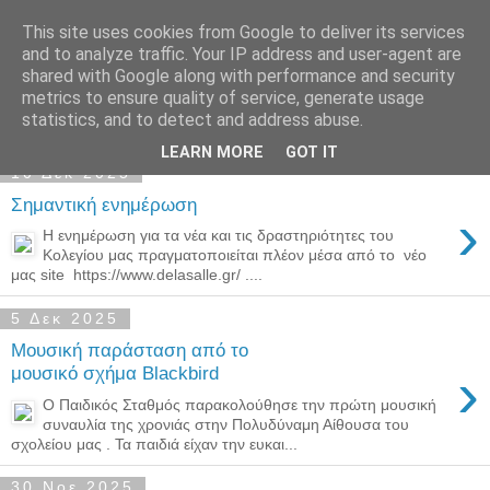
This site uses cookies from Google to deliver its services
Παιδικός Σταθμός-
and to analyze traffic. Your IP address and user-agent are
shared with Google along with performance and security
Νηπιαγωγείο "ΔΕΛΑΣΑΛ"
metrics to ensure quality of service, generate usage
statistics, and to detect and address abuse.
LEARN MORE
GOT IT
10 Δεκ 2025
Σημαντική ενημέρωση
›
Η ενημέρωση για τα νέα και τις δραστηριότητες του
Κολεγίου μας πραγματοποιείται πλέον μέσα από το νέο
μας site https://www.delasalle.gr/ ....
5 Δεκ 2025
Μουσική παράσταση από το
›
μουσικό σχήμα Blackbird
Ο Παιδικός Σταθμός παρακολούθησε την πρώτη μουσική
συναυλία της χρονιάς στην Πολυδύναμη Αίθουσα του
σχολείου μας . Τα παιδιά είχαν την ευκαι...
30 Νοε 2025