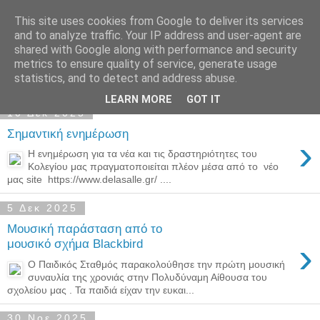
This site uses cookies from Google to deliver its services
Παιδικός Σταθμός-
and to analyze traffic. Your IP address and user-agent are
shared with Google along with performance and security
Νηπιαγωγείο "ΔΕΛΑΣΑΛ"
metrics to ensure quality of service, generate usage
statistics, and to detect and address abuse.
LEARN MORE
GOT IT
10 Δεκ 2025
Σημαντική ενημέρωση
›
Η ενημέρωση για τα νέα και τις δραστηριότητες του
Κολεγίου μας πραγματοποιείται πλέον μέσα από το νέο
μας site https://www.delasalle.gr/ ....
5 Δεκ 2025
Μουσική παράσταση από το
›
μουσικό σχήμα Blackbird
Ο Παιδικός Σταθμός παρακολούθησε την πρώτη μουσική
συναυλία της χρονιάς στην Πολυδύναμη Αίθουσα του
σχολείου μας . Τα παιδιά είχαν την ευκαι...
30 Νοε 2025