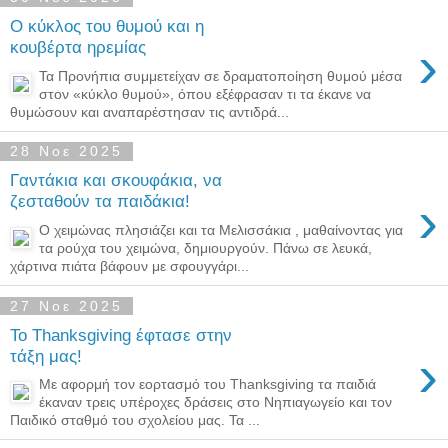
Ο κύκλος του θυμού και η
›
κουβέρτα ηρεμίας
Τα Προνήπια συμμετείχαν σε δραματοποίηση θυμού μέσα
στον «κύκλο θυμού», όπου εξέφρασαν τι τα έκανε να
θυμώσουν και αναπαρέστησαν τις αντιδρά...
28 Νοε 2025
Γαντάκια και σκουφάκια, να
›
ζεσταθούν τα παιδάκια!
Ο χειμώνας πλησιάζει και τα Μελισσάκια , μαθαίνοντας για
τα ρούχα του χειμώνα, δημιουργούν. Πάνω σε λευκά,
χάρτινα πιάτα βάφουν με σφουγγάρι...
27 Νοε 2025
Το Thanksgiving έφτασε στην
›
τάξη μας!
Με αφορμή τον εορτασμό του Thanksgiving τα παιδιά
έκαναν τρεις υπέροχες δράσεις στο Νηπιαγωγείο και τον
Παιδικό σταθμό του σχολείου μας. Τα ...