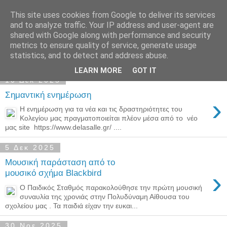
This site uses cookies from Google to deliver its services
Παιδικός Σταθμός-
and to analyze traffic. Your IP address and user-agent are
shared with Google along with performance and security
Νηπιαγωγείο "ΔΕΛΑΣΑΛ"
metrics to ensure quality of service, generate usage
statistics, and to detect and address abuse.
LEARN MORE
GOT IT
10 Δεκ 2025
Σημαντική ενημέρωση
›
Η ενημέρωση για τα νέα και τις δραστηριότητες του
Κολεγίου μας πραγματοποιείται πλέον μέσα από το νέο
μας site https://www.delasalle.gr/ ....
5 Δεκ 2025
Μουσική παράσταση από το
›
μουσικό σχήμα Blackbird
Ο Παιδικός Σταθμός παρακολούθησε την πρώτη μουσική
συναυλία της χρονιάς στην Πολυδύναμη Αίθουσα του
σχολείου μας . Τα παιδιά είχαν την ευκαι...
30 Νοε 2025