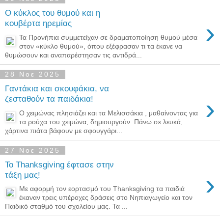
Ο κύκλος του θυμού και η
›
κουβέρτα ηρεμίας
Τα Προνήπια συμμετείχαν σε δραματοποίηση θυμού μέσα
στον «κύκλο θυμού», όπου εξέφρασαν τι τα έκανε να
θυμώσουν και αναπαρέστησαν τις αντιδρά...
28 Νοε 2025
Γαντάκια και σκουφάκια, να
›
ζεσταθούν τα παιδάκια!
Ο χειμώνας πλησιάζει και τα Μελισσάκια , μαθαίνοντας για
τα ρούχα του χειμώνα, δημιουργούν. Πάνω σε λευκά,
χάρτινα πιάτα βάφουν με σφουγγάρι...
27 Νοε 2025
Το Thanksgiving έφτασε στην
›
τάξη μας!
Με αφορμή τον εορτασμό του Thanksgiving τα παιδιά
έκαναν τρεις υπέροχες δράσεις στο Νηπιαγωγείο και τον
Παιδικό σταθμό του σχολείου μας. Τα ...