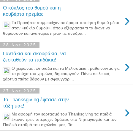
Ο κύκλος του θυμού και η
›
κουβέρτα ηρεμίας
Τα Προνήπια συμμετείχαν σε δραματοποίηση θυμού μέσα
στον «κύκλο θυμού», όπου εξέφρασαν τι τα έκανε να
θυμώσουν και αναπαρέστησαν τις αντιδρά...
28 Νοε 2025
Γαντάκια και σκουφάκια, να
›
ζεσταθούν τα παιδάκια!
Ο χειμώνας πλησιάζει και τα Μελισσάκια , μαθαίνοντας για
τα ρούχα του χειμώνα, δημιουργούν. Πάνω σε λευκά,
χάρτινα πιάτα βάφουν με σφουγγάρι...
27 Νοε 2025
Το Thanksgiving έφτασε στην
›
τάξη μας!
Με αφορμή τον εορτασμό του Thanksgiving τα παιδιά
έκαναν τρεις υπέροχες δράσεις στο Νηπιαγωγείο και τον
Παιδικό σταθμό του σχολείου μας. Τα ...