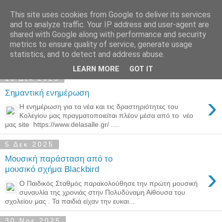
This site uses cookies from Google to deliver its services
Παιδικός Σταθμός-
and to analyze traffic. Your IP address and user-agent are
shared with Google along with performance and security
Νηπιαγωγείο "ΔΕΛΑΣΑΛ"
metrics to ensure quality of service, generate usage
statistics, and to detect and address abuse.
LEARN MORE
GOT IT
10 Δεκ 2025
Σημαντική ενημέρωση
›
Η ενημέρωση για τα νέα και τις δραστηριότητες του
Κολεγίου μας πραγματοποιείται πλέον μέσα από το νέο
μας site https://www.delasalle.gr/ ....
5 Δεκ 2025
Μουσική παράσταση από το
›
μουσικό σχήμα Blackbird
Ο Παιδικός Σταθμός παρακολούθησε την πρώτη μουσική
συναυλία της χρονιάς στην Πολυδύναμη Αίθουσα του
σχολείου μας . Τα παιδιά είχαν την ευκαι...
30 Νοε 2025