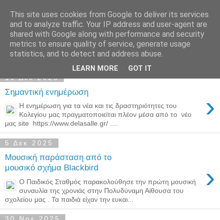
This site uses cookies from Google to deliver its services
Παιδικός Σταθμός-
and to analyze traffic. Your IP address and user-agent are
shared with Google along with performance and security
Νηπιαγωγείο "ΔΕΛΑΣΑΛ"
metrics to ensure quality of service, generate usage
statistics, and to detect and address abuse.
LEARN MORE
GOT IT
10 Δεκ 2025
Σημαντική ενημέρωση
›
Η ενημέρωση για τα νέα και τις δραστηριότητες του
Κολεγίου μας πραγματοποιείται πλέον μέσα από το νέο
μας site https://www.delasalle.gr/ ....
5 Δεκ 2025
Μουσική παράσταση από το
›
μουσικό σχήμα Blackbird
Ο Παιδικός Σταθμός παρακολούθησε την πρώτη μουσική
συναυλία της χρονιάς στην Πολυδύναμη Αίθουσα του
σχολείου μας . Τα παιδιά είχαν την ευκαι...
30 Νοε 2025