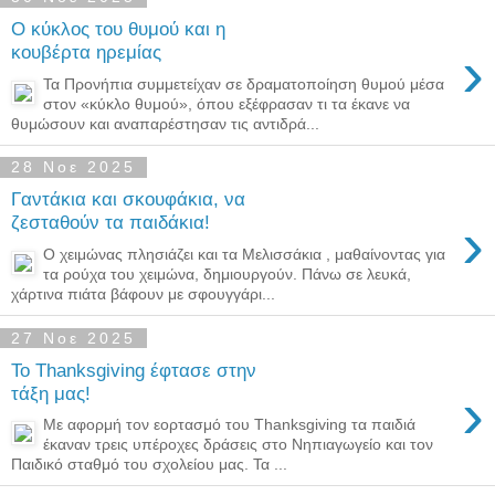
Ο κύκλος του θυμού και η
›
κουβέρτα ηρεμίας
Τα Προνήπια συμμετείχαν σε δραματοποίηση θυμού μέσα
στον «κύκλο θυμού», όπου εξέφρασαν τι τα έκανε να
θυμώσουν και αναπαρέστησαν τις αντιδρά...
28 Νοε 2025
Γαντάκια και σκουφάκια, να
›
ζεσταθούν τα παιδάκια!
Ο χειμώνας πλησιάζει και τα Μελισσάκια , μαθαίνοντας για
τα ρούχα του χειμώνα, δημιουργούν. Πάνω σε λευκά,
χάρτινα πιάτα βάφουν με σφουγγάρι...
27 Νοε 2025
Το Thanksgiving έφτασε στην
›
τάξη μας!
Με αφορμή τον εορτασμό του Thanksgiving τα παιδιά
έκαναν τρεις υπέροχες δράσεις στο Νηπιαγωγείο και τον
Παιδικό σταθμό του σχολείου μας. Τα ...