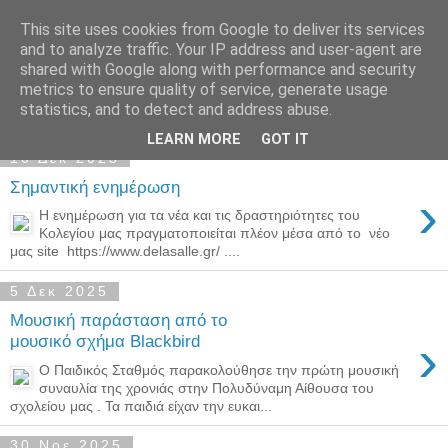
This site uses cookies from Google to deliver its services
Παιδικός Σταθμός-
and to analyze traffic. Your IP address and user-agent are
shared with Google along with performance and security
Νηπιαγωγείο "ΔΕΛΑΣΑΛ"
metrics to ensure quality of service, generate usage
statistics, and to detect and address abuse.
LEARN MORE
GOT IT
10 Δεκ 2025
Σημαντική ενημέρωση
›
Η ενημέρωση για τα νέα και τις δραστηριότητες του
Κολεγίου μας πραγματοποιείται πλέον μέσα από το νέο
μας site https://www.delasalle.gr/ ....
5 Δεκ 2025
Μουσική παράσταση από το
›
μουσικό σχήμα Blackbird
Ο Παιδικός Σταθμός παρακολούθησε την πρώτη μουσική
συναυλία της χρονιάς στην Πολυδύναμη Αίθουσα του
σχολείου μας . Τα παιδιά είχαν την ευκαι...
30 Νοε 2025