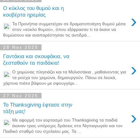
Ο κύκλος του θυμού και η
›
κουβέρτα ηρεμίας
Τα Προνήπια συμμετείχαν σε δραματοποίηση θυμού μέσα
στον «κύκλο θυμού», όπου εξέφρασαν τι τα έκανε να
θυμώσουν και αναπαρέστησαν τις αντιδρά...
28 Νοε 2025
Γαντάκια και σκουφάκια, να
›
ζεσταθούν τα παιδάκια!
Ο χειμώνας πλησιάζει και τα Μελισσάκια , μαθαίνοντας για
τα ρούχα του χειμώνα, δημιουργούν. Πάνω σε λευκά,
χάρτινα πιάτα βάφουν με σφουγγάρι...
27 Νοε 2025
Το Thanksgiving έφτασε στην
›
τάξη μας!
Με αφορμή τον εορτασμό του Thanksgiving τα παιδιά
έκαναν τρεις υπέροχες δράσεις στο Νηπιαγωγείο και τον
Παιδικό σταθμό του σχολείου μας. Τα ...