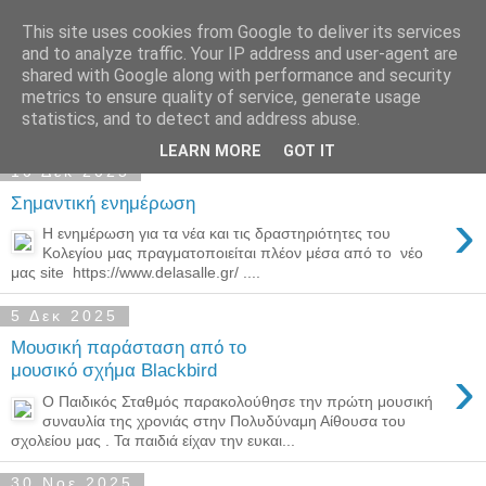
This site uses cookies from Google to deliver its services
Παιδικός Σταθμός-
and to analyze traffic. Your IP address and user-agent are
shared with Google along with performance and security
Νηπιαγωγείο "ΔΕΛΑΣΑΛ"
metrics to ensure quality of service, generate usage
statistics, and to detect and address abuse.
LEARN MORE
GOT IT
10 Δεκ 2025
Σημαντική ενημέρωση
›
Η ενημέρωση για τα νέα και τις δραστηριότητες του
Κολεγίου μας πραγματοποιείται πλέον μέσα από το νέο
μας site https://www.delasalle.gr/ ....
5 Δεκ 2025
Μουσική παράσταση από το
›
μουσικό σχήμα Blackbird
Ο Παιδικός Σταθμός παρακολούθησε την πρώτη μουσική
συναυλία της χρονιάς στην Πολυδύναμη Αίθουσα του
σχολείου μας . Τα παιδιά είχαν την ευκαι...
30 Νοε 2025