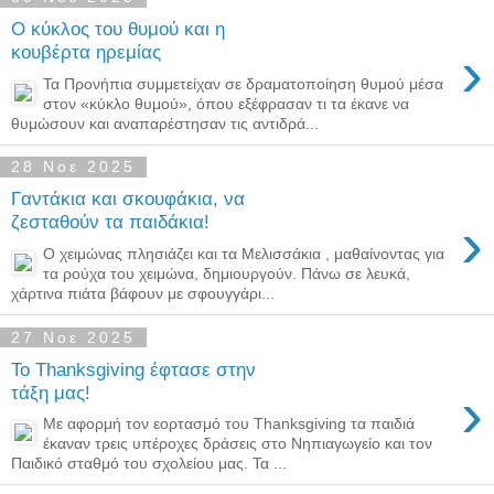
Ο κύκλος του θυμού και η
›
κουβέρτα ηρεμίας
Τα Προνήπια συμμετείχαν σε δραματοποίηση θυμού μέσα
στον «κύκλο θυμού», όπου εξέφρασαν τι τα έκανε να
θυμώσουν και αναπαρέστησαν τις αντιδρά...
28 Νοε 2025
Γαντάκια και σκουφάκια, να
›
ζεσταθούν τα παιδάκια!
Ο χειμώνας πλησιάζει και τα Μελισσάκια , μαθαίνοντας για
τα ρούχα του χειμώνα, δημιουργούν. Πάνω σε λευκά,
χάρτινα πιάτα βάφουν με σφουγγάρι...
27 Νοε 2025
Το Thanksgiving έφτασε στην
›
τάξη μας!
Με αφορμή τον εορτασμό του Thanksgiving τα παιδιά
έκαναν τρεις υπέροχες δράσεις στο Νηπιαγωγείο και τον
Παιδικό σταθμό του σχολείου μας. Τα ...