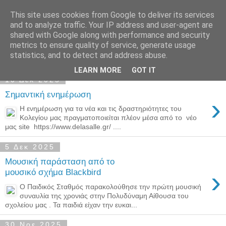
This site uses cookies from Google to deliver its services
Παιδικός Σταθμός-
and to analyze traffic. Your IP address and user-agent are
shared with Google along with performance and security
Νηπιαγωγείο "ΔΕΛΑΣΑΛ"
metrics to ensure quality of service, generate usage
statistics, and to detect and address abuse.
LEARN MORE
GOT IT
10 Δεκ 2025
Σημαντική ενημέρωση
›
Η ενημέρωση για τα νέα και τις δραστηριότητες του
Κολεγίου μας πραγματοποιείται πλέον μέσα από το νέο
μας site https://www.delasalle.gr/ ....
5 Δεκ 2025
Μουσική παράσταση από το
›
μουσικό σχήμα Blackbird
Ο Παιδικός Σταθμός παρακολούθησε την πρώτη μουσική
συναυλία της χρονιάς στην Πολυδύναμη Αίθουσα του
σχολείου μας . Τα παιδιά είχαν την ευκαι...
30 Νοε 2025