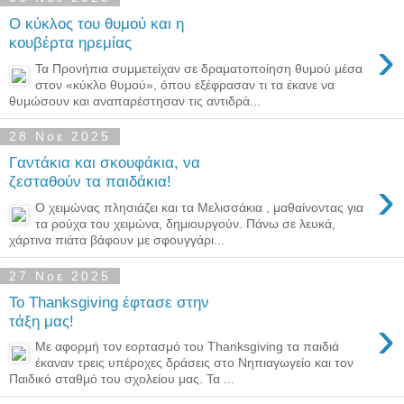
Ο κύκλος του θυμού και η
›
κουβέρτα ηρεμίας
Τα Προνήπια συμμετείχαν σε δραματοποίηση θυμού μέσα
στον «κύκλο θυμού», όπου εξέφρασαν τι τα έκανε να
θυμώσουν και αναπαρέστησαν τις αντιδρά...
28 Νοε 2025
Γαντάκια και σκουφάκια, να
›
ζεσταθούν τα παιδάκια!
Ο χειμώνας πλησιάζει και τα Μελισσάκια , μαθαίνοντας για
τα ρούχα του χειμώνα, δημιουργούν. Πάνω σε λευκά,
χάρτινα πιάτα βάφουν με σφουγγάρι...
27 Νοε 2025
Το Thanksgiving έφτασε στην
›
τάξη μας!
Με αφορμή τον εορτασμό του Thanksgiving τα παιδιά
έκαναν τρεις υπέροχες δράσεις στο Νηπιαγωγείο και τον
Παιδικό σταθμό του σχολείου μας. Τα ...