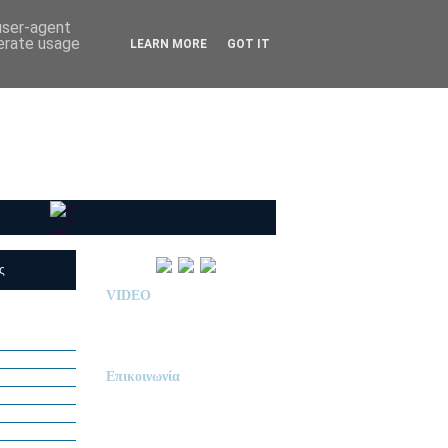
 user-agent
nerate usage
LEARN MORE
GOT IT
ις
(RSS)
VIDEO
Παρουσίαση Κολεγίου
"ΔΕΛΑΣΑΛ"
Επικοινωνία
ΙΔΙΩΤΙΚΟ ΝΗΠΙΑΓΩΓΕΙΟ
« Δ Ε Λ Α Σ Α Λ »
ΠΕΥΚΑ (ΡΕΤΖΙΚΙ)