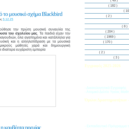
Εθελοντισμός
( 49 )
Εκδηλώσεις
( 182 )
Εργαστήρια Δεξιοτήτων
( 10
 το μουσικό σχήμα Blackbird
Εφημερίδα
( 2 )
ις
5.12.25
Λασαλιανές Ημέρες Ειρήνη
Πρόγραμμα Σπουδών
( 8 )
ούθησε την πρώτη μουσική συναυλία της
Στην αυλή
( 204 )
υσα του σχολείου μας
. Τα παιδιά είχαν την
Στην τάξη
( 1969 )
ραγουδιών, όλα αγαπημένα και κατάλληλα για
ουσική και η αλληλεπίδραση με τα μουσικά
Στο Club
( 170 )
ικρούς μαθητές χαρά και δημιουργική
Σύλλογος Γονέων και Κη
ιδιαίτερα ευχάριστη εμπειρία
Υλικά
( 2 )
Vacances d’ été
( 3 )
Εγγραφές 2025-2026
Διαβάστε περισσότερα για τ
του Σχολικού Έτους 2025-
- Δικαιολογητικά Εγγραφής
- Ατομικό Δελτίο Υγείας Μαθ
Όμιλοι Δραστηριοτήτων -
Η «Ζώνη Δραστηριοτήτων» 
στους μαθητές ποικιλία δρα
προσπαθώντας να ανταποκρι
αθλητικά, καλλιτεχνικά και π
τους ενδιαφέροντα.
 η κουβέρτα ηρεμίας
- Εκπαιδευτικό Πρόγραμμα 