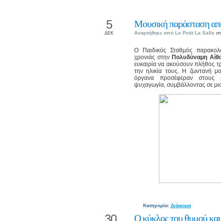
5
Μουσική παράσταση από
Αναρτήθηκε από
Le Petit La Salle
στ
ΔΕΚ
Ο Παιδικός Σταθμός παρακολ
χρονιάς στην
Πολυδύναμη Αίθο
ευκαιρία να ακούσουν πλήθος τ
την ηλικία τους. Η ζωντανή μ
όργανα προσέφεραν στους μ
ψυχαγωγία, συμβάλλοντας σε μια 
Κατηγορία:
Διάφορα
30
Ο κύκλος του θυμού και