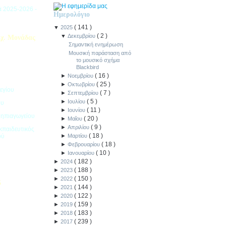
ιά 2025-2026 -
Ημερολόγιο
(
141
)
▼
2025
(
2
)
▼
Δεκεμβρίου
χ. Μονάδας
Σημαντική ενημέρωση
Μουσική παράσταση από
το μουσικό σχήμα
Blackbird
(
16
)
►
Νοεμβρίου
(
25
)
►
Οκτωβρίου
εγίου
(
7
)
►
Σεπτεμβρίου
(
5
)
►
Ιουλίου
ου
(
11
)
►
Ιουνίου
Νηπιαγωγείου
(
20
)
►
Μαΐου
(
9
)
►
Απριλίου
κπαιδευτικός
(
18
)
ού
►
Μαρτίου
(
18
)
►
Φεβρουαρίου
(
10
)
►
Ιανουαρίου
(
182
)
►
2024
(
188
)
►
2023
(
150
)
►
2022
5
(
144
)
►
2021
(
122
)
►
2020
ιακοπών -
(
159
)
►
2019
(
183
)
►
2018
(
239
)
►
2017