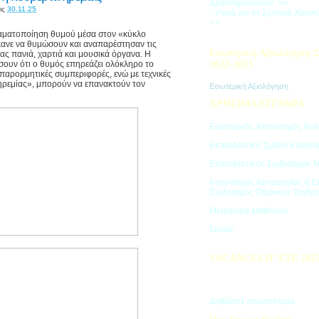
Δραστηριοτήτων ->>
ις
30.11.25
- Υλικά για τη Σχολική Χρον
>>
ραματοποίηση θυμού μέσα στον «κύκλο
κανε να θυμώσουν και αναπαρέστησαν τις
Εσωτερική Αξιολόγηση Σ
ας πανιά, χαρτιά και μουσικά όργανα. Η
σουν ότι ο θυμός επηρεάζει ολόκληρο το
2022-2023
 παρορμητικές συμπεριφορές, ενώ με τεχνικές
ηρεμίας», μπορούν να επανακτούν τον
Εσωτερική Αξιολόγηση
ΧΡΗΣΙΜΑ ΕΓΓΡΑΦΑ
Εσωτερικός Κανονισμός Κολ
Εκπαιδευτικό Σχέδιο Κολεγί
Εκπαιδευτικός Σχεδιασμός 
Κανονισμός Λειτουργίας & Ε
Σχεδιασμός Παιδικού Σταθμ
Μεταφορά Μαθητών
Στολές
VACANCES D’ ÉTÉ 202
Πρόγραμμα Καλοκαιρινών Δ
"Vacances d' été"
Διαβάστε περισσότερα