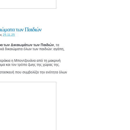
αιώματα των Παιδιών
ις
25.11.25
α των Δικαιωμάτων των Παιδιών
, τα
ικά δικαιώματα όλων των παιδιών: αγάπη,
στεράκια η Μποντζουάνα από τη μακρινή
θιμα και τον τρόπο ζωης της χώρας της.
κατασκευή που συμβολίζει την ενότητα όλων