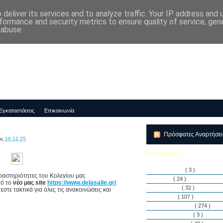
deliver its services and to analyze traffic. Your IP address and
μός-Νηπιαγωγείο "ΔΕΛΑΣΑΛ"
formance and security metrics to ensure quality of service, ge
 abuse.
Εγκαταστάσεις
Επικοινωνία
Πρόσφατες Αναρτήσε
ις
10.12.25
Κατηγορίες
Αθλητισμός
( 3 )
δραστηριότητες του Κολεγίου μας
Άρθρα
( 24 )
πό το
νέο μας site
https://www.delasalle.gr/
.
Διακρίσεις
( 32 )
στε τακτικά για όλες τις ανακοινώσεις και
Διάφορα
( 107 )
Δραστηριότητες
( 274 )
Εγκαταστάσεις
( 3 )