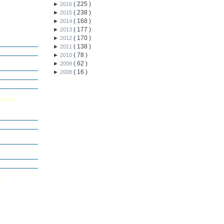
(
225
)
►
2016
(
238
)
►
2015
(
168
)
►
2014
(
177
)
►
2013
ή Διαγωνισμό
(
170
)
►
2012
5
(
138
)
►
2011
Εαυτού μου”
(
78
)
►
2010
αράσταση “Όπως
(
62
)
►
2009
(
16
)
►
2008
΄ Δημοτικού
υμε το μέλλον
κείου
σείο…
Καινοτομίας -
ο Πολυτεχνείο
ς και των
τοριογραφώ!»
λικού Τμήματος
Λ»
 στο Κολέγιο
υμπληρώσετε
τον παρακάτω