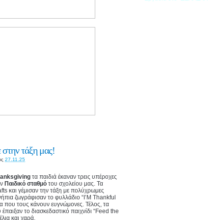
 στην τάξη μας!
ις
27.11.25
anksgiving
τα παιδιά έκαναν τρεις υπέροχες
ον
Παιδικό σταθμό
του σχολείου μας. Τα
fts και γέμισαν την τάξη με πολύχρωμες
ήπια ζωγράφισαν το φυλλάδιο “I’M Thankful
να που τους κάνουν ευγνώμονες. Τέλος, τα
έπαιξαν το διασκεδαστικό παιχνίδι “Feed the
έλια και χαρά.