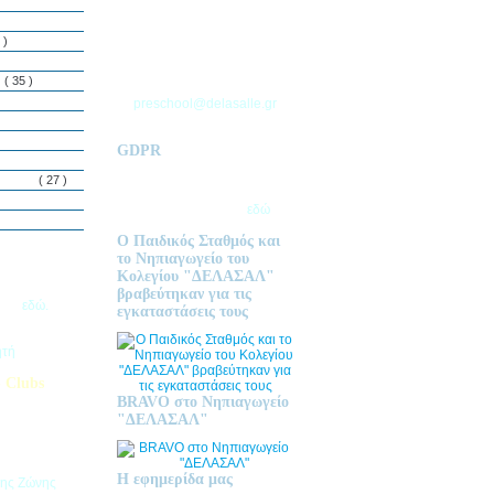
ΘΕΣΣΑΛΟΝΙΚΗΣ
Τ.Θ. 06 – 57010
 )
ΑΣΒΕΣΤΟΧΩΡΙ
ΤΗΛ: 2310 633 333
ς
( 35 )
preschool@delasalle.gr
GDPR
Πολιτική επεξεργασίας
δεμόνων
( 27 )
προσωπικών δεδομένων | Για
περισσότερα πατήστε
εδώ
Ο Παιδικός Σταθμός και
το Νηπιαγωγείο του
Κολεγίου "ΔΕΛΑΣΑΛ"
ις Εγγραφές
βραβεύτηκαν για τις
2026
εδώ.
εγκαταστάσεις τους
ητή
 Clubs
BRAVO στο Νηπιαγωγείο
προσφέρει
"ΔΕΛΑΣΑΛ"
στηριοτήτων,
θεί στα
εριβαλλοντικά
Η εφημερίδα μας
της Ζώνης