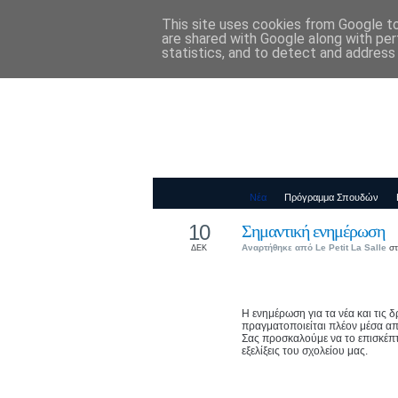
This site uses cookies from Google to 
Παιδικός Σταθ
are shared with Google along with per
statistics, and to detect and address
Νέα
Πρόγραμμα Σπουδών
10
Σημαντική ενημέρωση
Αναρτήθηκε από
Le Petit La Salle
στ
ΔΕΚ
Η ενημέρωση για τα νέα και τις 
πραγματοποιείται πλέον μέσα α
Σας προσκαλούμε να το επισκέπτε
εξελίξεις του σχολείου μας.