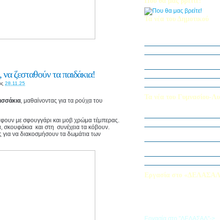
Που θα μας βρείτε!
Τα νέα του Δημοτικού
Οι μαθητές μας στον Διεθν
Πληροφορικής Bebras 202
Δράση ΟΠΕ: “Ο Κήπος του 
Η Δ΄ Τάξη στη θεατρική π
στον Πινόκιο”
 να ζεσταθούν τα παιδάκια!
Όμιλος Αρχιτεκτονικής Α΄-Β
Καλλιεργούμε αξίες, φυτεύο
ις
28.11.25
Τα νέα του Γυμνασίου-Λυ
ισσάκια
, μαθαίνοντας για τα ρούχα του
Παίζοντας θέατρο στο Μου
άφουν με σφουγγάρι και μοβ χρώμα τέμπερας.
«Φύλακες της Φύσης»
α, σκουφάκια και στη συνέχεια τα κόβουν.
Εξερευνούμε τον Κόσμο της 
ες για να διακοσμήσουν τα δωμάτια των
Εκπαιδευτική Επίσκεψη στ
«Στα μονοπάτια της Ιστορία
λέξεων… ετυμοπλαθομυθισ
Χαιρετισμός Υπεύθυνης Αγγ
Εργασία στο «ΔΕΛΑΣΑ
Εάν επιθυμείτε να εργαστείτε
«ΔΕΛΑΣΑΛ», μπορείτε να σ
την αίτηση που θα βρείτε σ
σύνδεσμο
Εργασία στο "ΔΕΛΑΣΑΛ"->