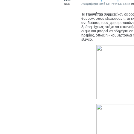
Αναρτήθηκε από
Le Petit La Salle
στ
ΝΟΕ
Τα
Προνήπια
συμμετείχαν σε δ
θυμού», όπου εξέφρασαν τι τα έ
αντιδράσεις τους χρησιμοποιώντ
δράση είχε ως στόχο να κατανοή
σώμα και μπορεί να οδηγήσει σε
ηρεμίας, όπως η «κουβερτούλα 
έλεγχο.