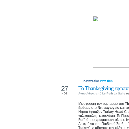
Κατηγορία:
Στην τάξη
27
Το Thanksgiving έφτασε
Αναρτήθηκε από
Le Petit La Salle
στ
ΝΟΕ
Με αφορμή τον εορτασμό του
Th
δράσεις στο
Νηπιαγωγείο
και τ
Νήπια έφτιαξαν Turkey Head Cra
γαλοπούλες–καπελάκια. Τα Προν
For”, όπου χρωμάτισαν όλα εκεί
Αστεράκια του Παιδικού Σταθμού 
Turkey”, γεμίζοντας την τάξη με γ