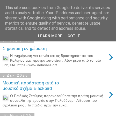
This site uses cookies from Google to deliver its services
Παιδικός Σταθμός-
and to analyze traffic. Your IP address and user-agent are
shared with Google along with performance and security
Νηπιαγωγείο "ΔΕΛΑΣΑΛ"
metrics to ensure quality of service, generate usage
statistics, and to detect and address abuse.
LEARN MORE
GOT IT
10 Δεκ 2025
Σημαντική ενημέρωση
›
Η ενημέρωση για τα νέα και τις δραστηριότητες του
Κολεγίου μας πραγματοποιείται πλέον μέσα από το νέο
μας site https://www.delasalle.gr/ ....
5 Δεκ 2025
Μουσική παράσταση από το
›
μουσικό σχήμα Blackbird
Ο Παιδικός Σταθμός παρακολούθησε την πρώτη μουσική
συναυλία της χρονιάς στην Πολυδύναμη Αίθουσα του
σχολείου μας . Τα παιδιά είχαν την ευκαι...
30 Νοε 2025