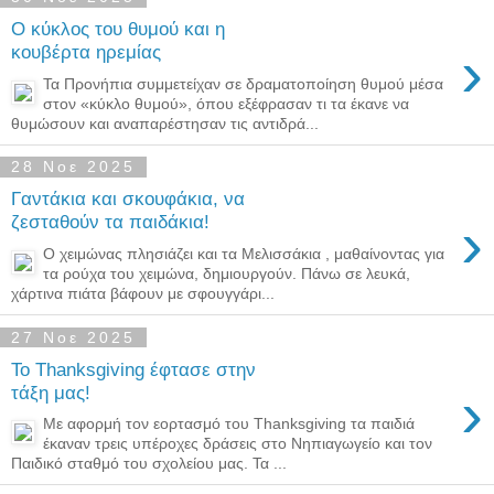
Ο κύκλος του θυμού και η
›
κουβέρτα ηρεμίας
Τα Προνήπια συμμετείχαν σε δραματοποίηση θυμού μέσα
στον «κύκλο θυμού», όπου εξέφρασαν τι τα έκανε να
θυμώσουν και αναπαρέστησαν τις αντιδρά...
28 Νοε 2025
Γαντάκια και σκουφάκια, να
›
ζεσταθούν τα παιδάκια!
Ο χειμώνας πλησιάζει και τα Μελισσάκια , μαθαίνοντας για
τα ρούχα του χειμώνα, δημιουργούν. Πάνω σε λευκά,
χάρτινα πιάτα βάφουν με σφουγγάρι...
27 Νοε 2025
Το Thanksgiving έφτασε στην
›
τάξη μας!
Με αφορμή τον εορτασμό του Thanksgiving τα παιδιά
έκαναν τρεις υπέροχες δράσεις στο Νηπιαγωγείο και τον
Παιδικό σταθμό του σχολείου μας. Τα ...