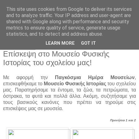
This site uses cookies from Google to deliver its services
Παιδικός Σταθμός-
and to analyze traffic. Your IP address and user-agent are
shared with Google along with performance and security
Νηπιαγωγείο "ΔΕΛΑΣΑΛ"
metrics to ensure quality of service, generate usage
statistics, and to detect and address abuse.
LEARN MORE
GOT IT
26 Μαΐ 2021
Επίσκεψη στο Μουσείο Φυσικής
Ιστορίας του σχολείου μας!
Με αφορμή την
Παγκόσμια Ημέρα Μουσείων
,
επισκεφθήκαμε το
Μουσείο Φυσικής Ιστορίας
του σχολείου
μας. Παρατηρήσαμε τα έντομα, τα ζώα, τα πετρώματα, τα
όστρακα, τα φυτά και πολλά άλλα. Ακόμη, συζητήσαμε για
τους βασικούς κανόνες που πρέπει να τηρούμε στις
επισκέψεις μας σε μουσεία.
Προνήπια 1 και 2